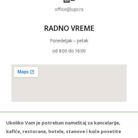
office@ugo.rs
RADNO VREME
Ponedeljak – petak
od 8:00 do 16:00
Ukoliko Vam je potreban nameštaj za kancelarije,
kafiće, restorane, hotele, stanove i kuće posetite