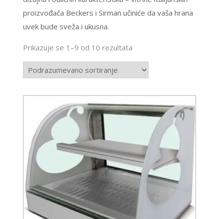
proizvođača Beckers i Sirman učiniće da vaša hrana
uvek bude sveža i ukusna.
Prikazuje se 1–9 od 10 rezultata