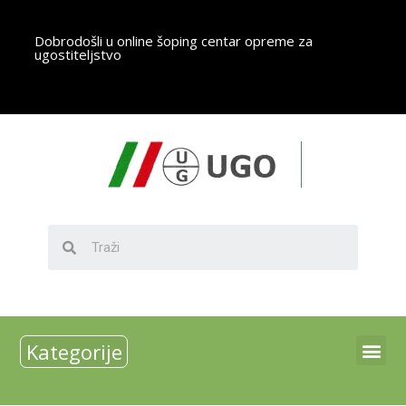
Dobrodošli u online šoping centar opreme za
ugostiteljstvo