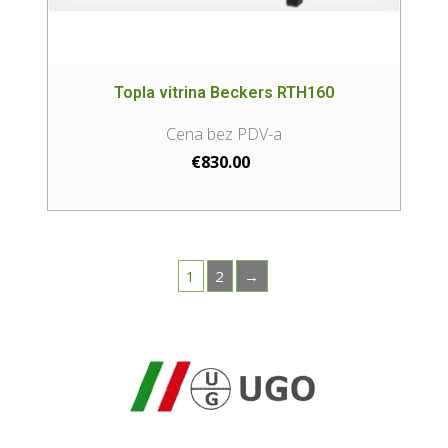
Topla vitrina Beckers RTH160
€
830.00
1
2
→