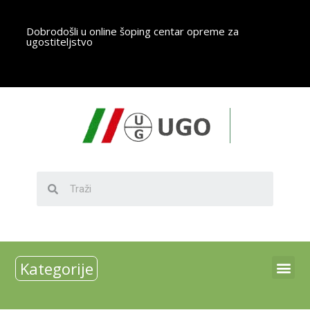
Dobrodošli u online šoping centar opreme za
ugostiteljstvo