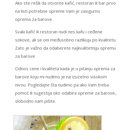
Ako ste rešili da otvorite kafić, restoran ili bar prvo
na listi potrebne opreme Vam je zasigurno
oprema za barove.
Svaki kafić ili restoran nudi nes kafu i ceđene
sokove, ali se oni međusobno razlikuju po kvalitetu.
Zato je važno da odaberete najkvalitetniju opremu
za barove
Odnos cene i kvaliteta kada je u pitanju oprema za
barove koju mi nudimo je na izuzetno visokom
nivou. Pogledajte šta nudimo pa ako Vam treba
pomoć ili sugestija oko odabira opreme za barove,
slobodno nam pišite.