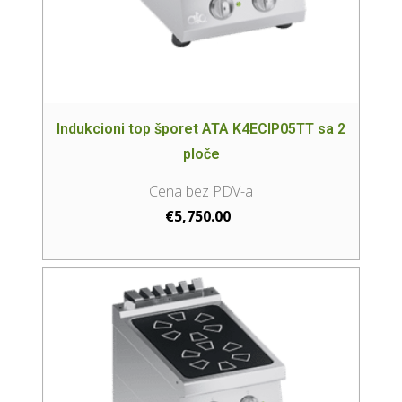
Indukcioni top šporet ATA K4ECIP05TT sa 2
ploče
€
5,750.00