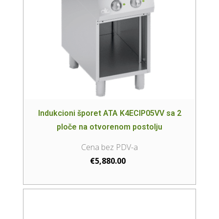
Indukcioni šporet ATA K4ECIP05VV sa 2
ploče na otvorenom postolju
€
5,880.00