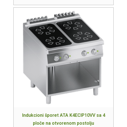
Indukcioni šporet ATA K4ECIP10VV sa 4
ploče na otvorenom postolju