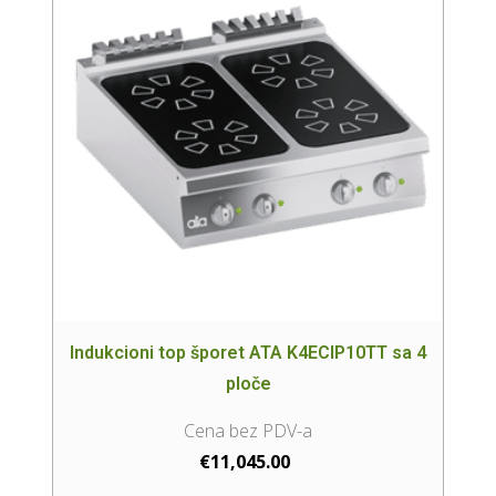
Indukcioni top šporet ATA K4ECIP10TT sa 4
ploče
€
11,045.00