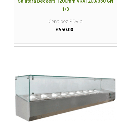
Salatara Beckers 1200mm VRX1200/380 GN
1/3
€
550.00