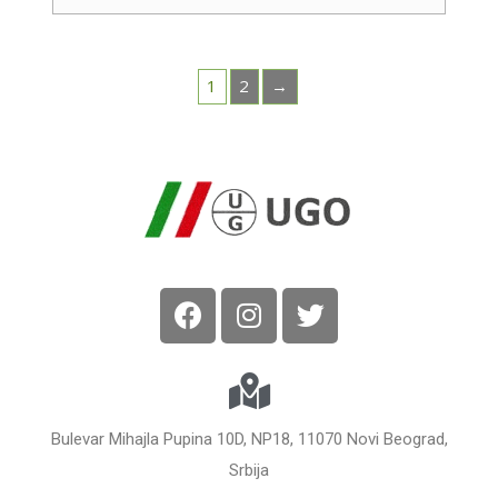
1
2
→
Bulevar Mihajla Pupina 10D, NP18, 11070 Novi Beograd,
Srbija