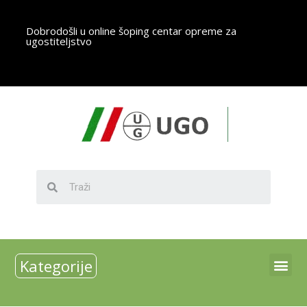
Dobrodošli u online šoping centar opreme za
ugostiteljstvo