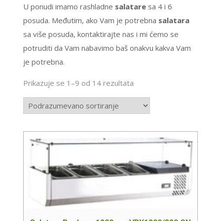
U ponudi imamo rashladne
salatare
sa 4 i 6
posuda. Međutim, ako Vam je potrebna
salatara
sa više posuda, kontaktirajte nas i mi ćemo se
potruditi da Vam nabavimo baš onakvu kakva Vam
je potrebna.
Prikazuje se 1–9 od 14 rezultata