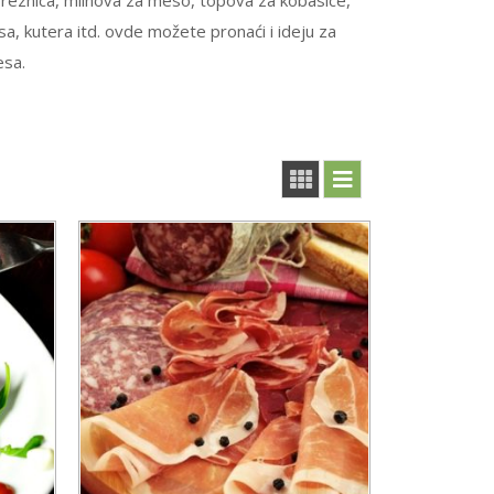
eznica, mlinova za meso, topova za kobasice,
, kutera itd. ovde možete pronaći i ideju za
esa.