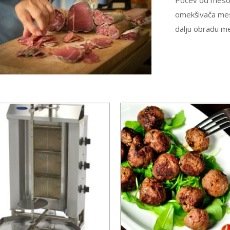
Počev od mesor
omekšivača mesa
dalju obradu m