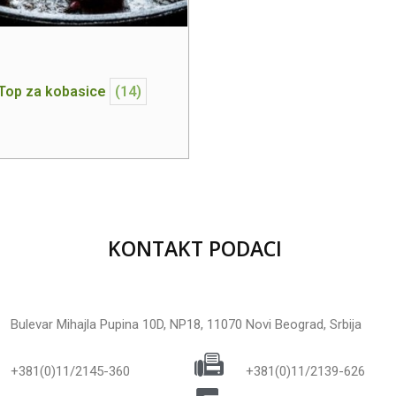
Top za kobasice
(14)
KONTAKT PODACI
Bulevar Mihajla Pupina 10D, NP18, 11070 Novi Beograd, Srbija
+381(0)11/2145-360
+381(0)11/2139-626