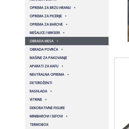
OPREMA ZA BRZU HRANU
OPREMA ZA PICERIJE
OPREMA ZA BAROVE
MEŠALICE I MIKSERI
OBRADA MESA
OBRADA POVRĆA
MAŠINE ZA PAKOVANJE
APARATI ZA KAFU
NEUTRALNA OPREMA
DETERDŽENTI
RASHLADA
VITRINE
DEKORATIVNE FIGURE
MINIBAROVI I SEFOVI
TERMOBOX