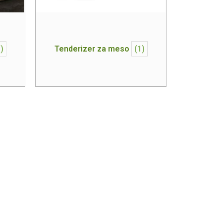
)
Tenderizer za meso
(1)