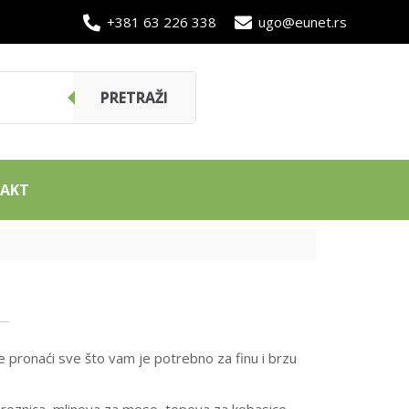
+381 63 226 338
ugo@eunet.rs
PRETRAŽI
AKT
pronaći sve što vam je potrebno za finu i brzu