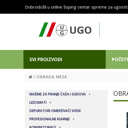
Dobrodošli u online šoping centar opreme za ugostit
SVI PROIZVODI
POČET
/ OBRADA MESA
OBR
MAŠINE ZA PRANJE ČAŠA I SUDOVA
LEDOMATI
DEPURATORI OMEKŠIVAČI VODE
PROFESIONALNE KUHINJE
KONVEKTOMATI