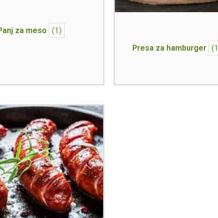
Panj za meso
(1)
Presa za hamburger
(1