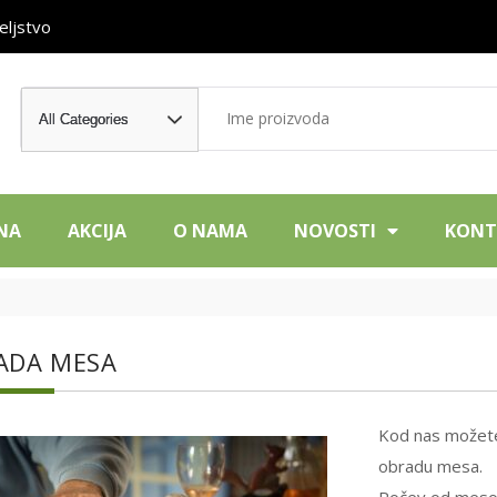
eljstvo
NA
AKCIJA
O NAMA
NOVOSTI
KONT
ADA MESA
Kod nas možete 
obradu mesa.